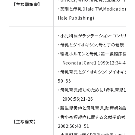
【主な翻訳書】
・薬剤と母乳（Hale TW,Medications an
Hale Publishing)
・小児科医がラクテーション・コンサルタントの
・母乳とダイオキシン,母と子の健康 1998:
・環境ホルモンと母乳；第一線臨床医の立
Neonatal Care1 1999:12;34-41
・母乳育児とダイオキシン：ダイオキシン騒動の虚
50−55
・母乳育児成功のために「母乳育児10ヵ
2000:56;21-26
・新生児黄疸と母乳育児,助産婦雑誌 2002:
・舌小帯短縮症に関する文献学的考察：
【主な論文】
2002:56;43−51
・小児科医に聞く「母乳の効果」,ペリネイタルケ