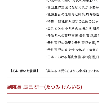
・低出生体重児になぜ母乳が必要か,Neonatal
・乳頭混乱の仕組みと対策,周産期医学 2004
・特集 母乳育児成功のための10ヵ条：第9
・母乳とう歯 小児科の立場から,周産期医学 20
・多胎児への育児支援 母乳育児,周産期医学 2
・母乳育児の効果と母乳育児支援,日本外来小
・母乳育児のメリットを改めて考える,チャイルド
・日本における離乳食指導の変遷,日本外来小
【心に響いた言葉】
『與ふるは受くるよりも幸福(さいわい)なり
副院長 辰巳 研一(たつみ けんいち)